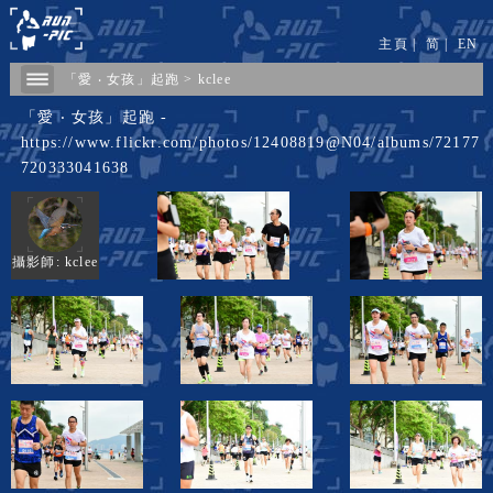
主頁
|
简
|
EN
「愛 ‧ 女孩」起跑
>
kclee
「愛 ‧ 女孩」起跑 -
https://www.flickr.com/photos/12408819@N04/albums/72177
720333041638
攝影師: kclee