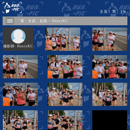
主頁
|
简
|
EN
「愛 ‧ 女孩」起跑
>
HenryKC
攝影師: HenryKC