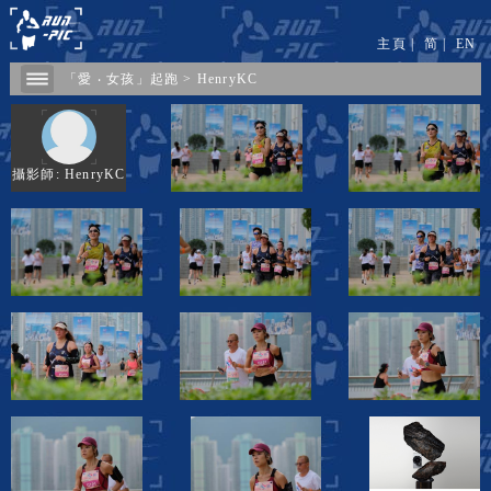
主頁
|
简
|
EN
「愛 ‧ 女孩」起跑
>
HenryKC
攝影師: HenryKC