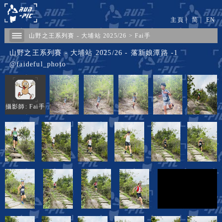
主頁
|
简
|
EN
山野之王系列賽 - 大埔站 2025/26
>
Fai手
山野之王系列賽 - 大埔站 2025/26 - 落新娘潭路 -1
@faideful_photo
攝影師: Fai手