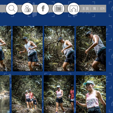
主頁
|
简
|
EN