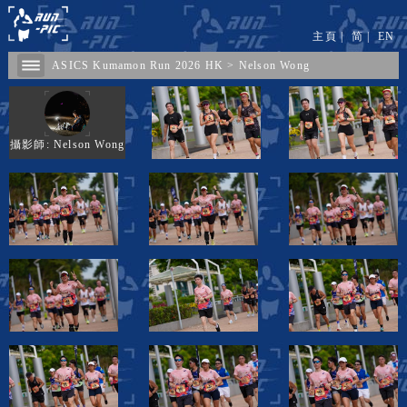
主頁
|
简
|
EN
ASICS Kumamon Run 2026 HK
>
Nelson Wong
攝影師: Nelson Wong