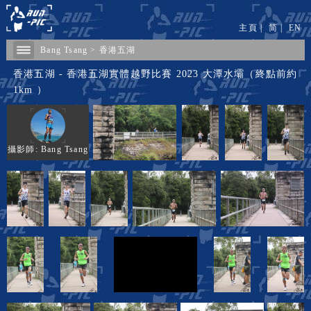
主頁
|
简
|
EN
Bang Tsang
>
香港五湖
香港五湖 - 香港五湖實體越野比賽 2023 大潭水壩（終點前約
1km ）
攝影師: Bang Tsang