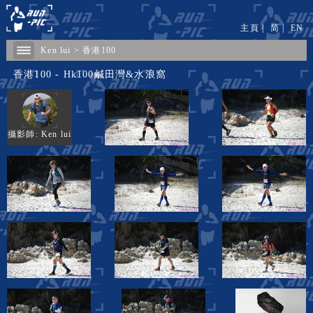
主頁
|
简
|
EN
Ken lui
>
香港100
香港100 - Hk100鹹田灣&水浪窩
攝影師: Ken lui