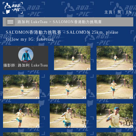
主頁
|
简
|
EN
路加利 LukeTsau
>
SALOMON香港動力挑戰賽
SALOMON香港動力挑戰賽 - SALOMON 25km, please
follow my IG: luketsau
攝影師: 路加利 LukeTsau