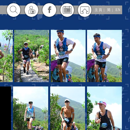
主頁
|
简
|
EN