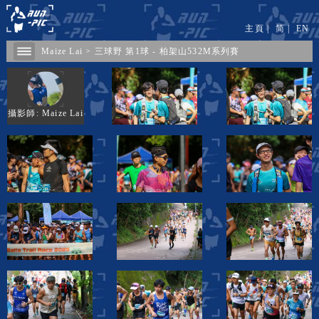
主頁
|
简
|
EN
Maize Lai
>
三球野 第1球 - 柏架山532M系列賽
攝影師: Maize Lai