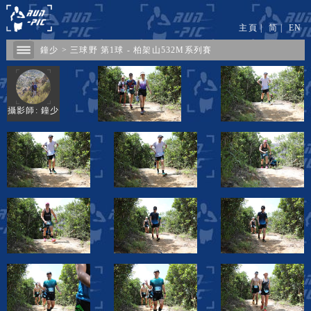
主頁
|
简
|
EN
鐘少
>
三球野 第1球 - 柏架山532M系列賽
攝影師: 鐘少