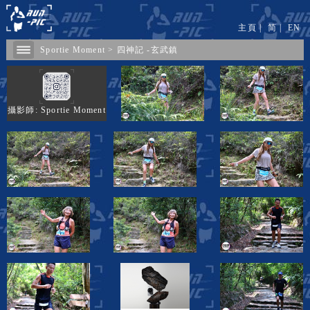
主頁
|
简
|
EN
Sportie Moment
>
四神記 -玄武鎮
攝影師: Sportie Moment