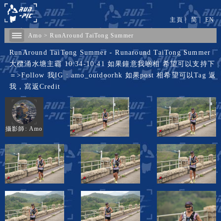
主頁
|
简
|
EN
Amo
>
RunAround TaiTong Summer
RunAround TaiTong Summer - Runaround TaiTong Summer
大欖涌水塘主霸 10:34-10:41 如果鐘意我啲相 希望可以支持下
＝>Follow 我IG : amo_outdoorhk 如果post 相希望可以Tag 返
我，寫返Credit
攝影師: Amo