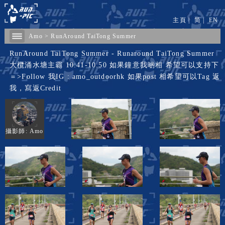
主頁
|
简
|
EN
Amo
>
RunAround TaiTong Summer
RunAround TaiTong Summer - Runaround TaiTong Summer
大欖涌水塘主霸 10:41-10:50 如果鐘意我啲相 希望可以支持下
＝>Follow 我IG : amo_outdoorhk 如果post 相希望可以Tag 返
我，寫返Credit
攝影師: Amo