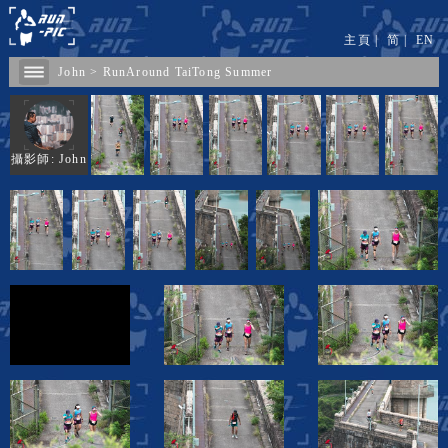
主頁
|
简
|
EN
John
>
RunAround TaiTong Summer
攝影師: John