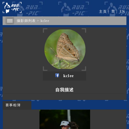
主頁
|
简
|
EN
攝影師列表
>
kclee
kclee
自我描述
賽事相簿