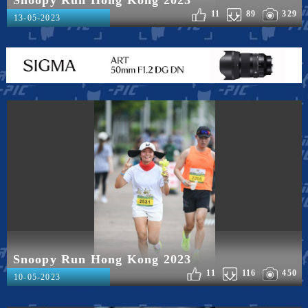
11
89
329
13-05-2023
Snoopy Run Hong Kong 2023
11
116
450
10-05-2023