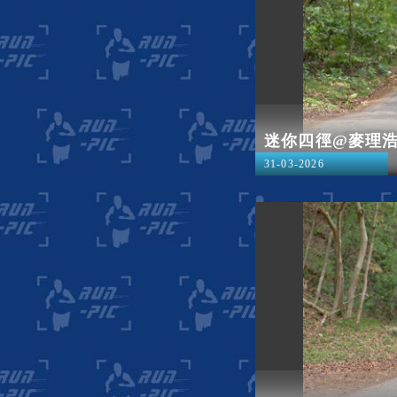
迷你四徑@麥理
31-03-2026