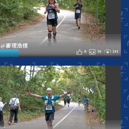
徑@麥理浩徑
0
56
241