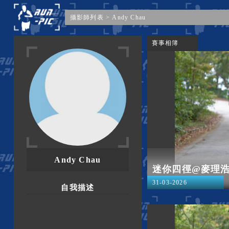
攝影師列表
>
Andy Chau
賽事相簿
Andy Chau
迷你四徑@麥理
31-03-2026
自我描述