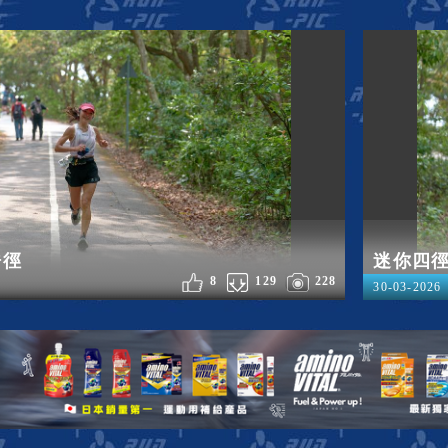
浩徑
迷你四
8
129
228
30-03-2026