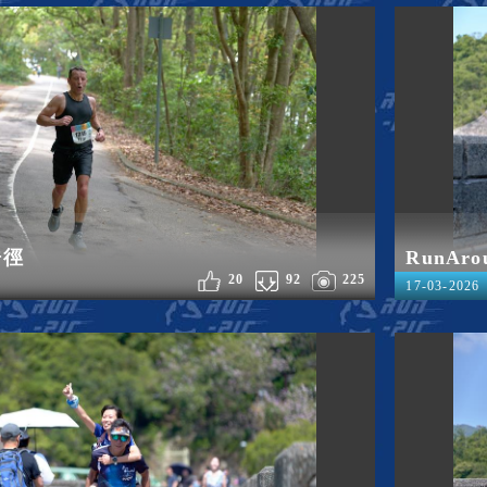
浩徑
RunAro
20
92
225
17-03-2026