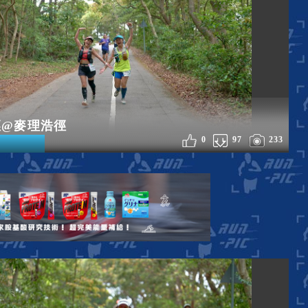
徑@麥理浩徑
0
97
233