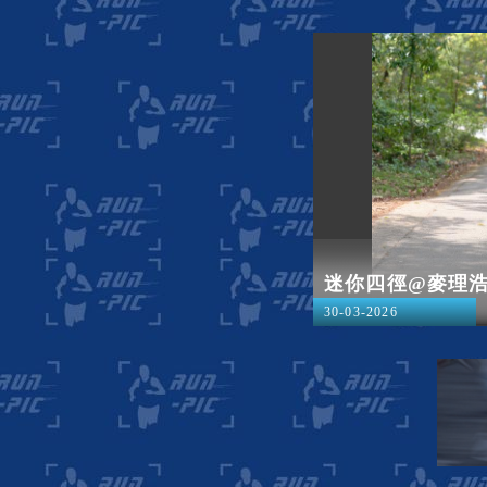
迷你四徑@麥理
30-03-2026