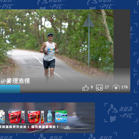
徑@麥理浩徑
0
27
170