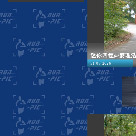
迷你四徑@麥理
31-03-2026