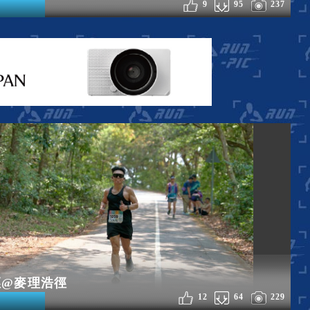
9
95
237
徑@麥理浩徑
12
64
229