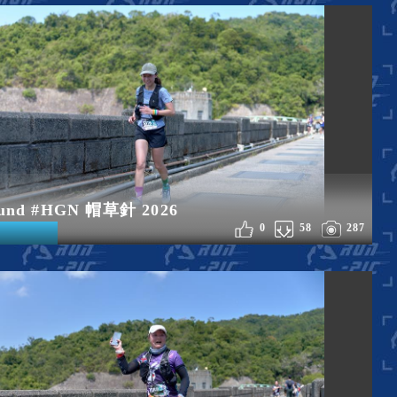
und #HGN 帽草針 2026
0
58
287