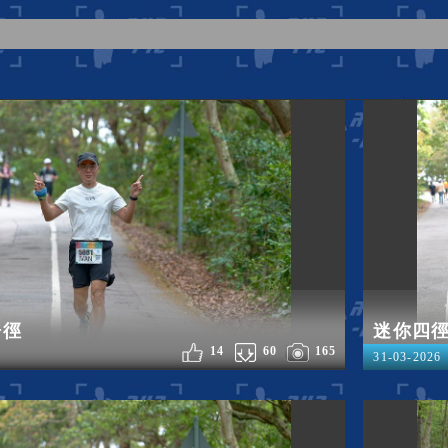
浩徑
迷你四
14
60
165
31-03-2026