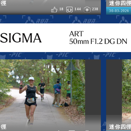
浩徑
迷你四
18
144
238
30-03-2026
浩徑
迷你四