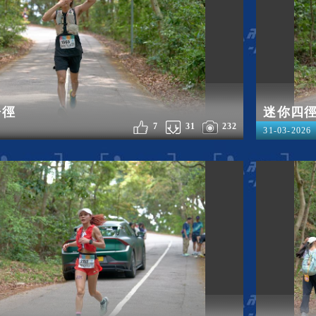
浩徑
迷你四
7
31
232
31-03-2026