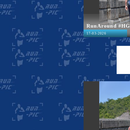
RunAround #H
17-03-2026