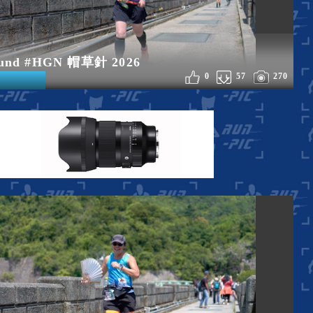
und #HGN 帽草針 2026
0
57
270