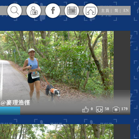
主頁
|
简
|
EN
徑@麥理浩徑
0
58
179