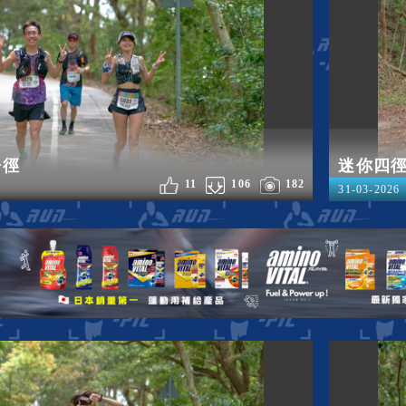
浩徑
迷你四
11
106
182
31-03-2026