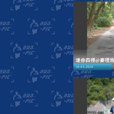
迷你四徑@麥理
30-03-2026