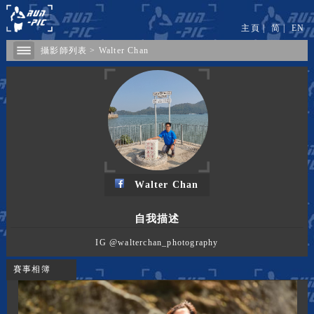
主頁
|
简
|
EN
攝影師列表
>
Walter Chan
Walter Chan
自我描述
IG @walterchan_photography
賽事相簿