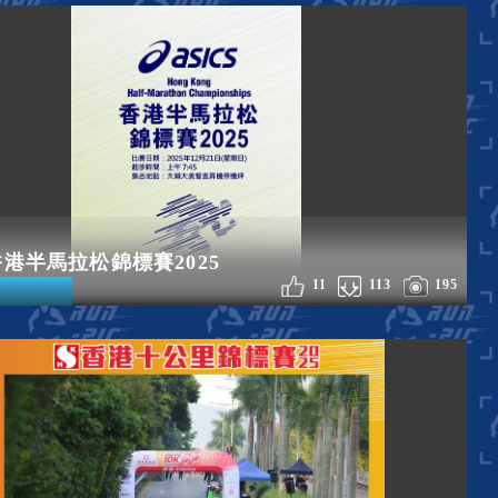
S香港半馬拉松錦標賽2025
11
113
195