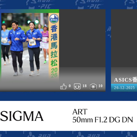
ASIC
0
18
10
26-12-2025