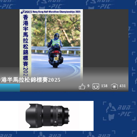
S香港半馬拉松錦標賽2025
9
158
431