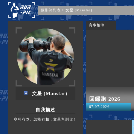
攝影師列表
>
文星 (Manstar)
賽事相簿
文星 (Manstar)
回歸跑 2026
07-07-2026
自我描述
寧可冇獎、怎能冇相；文星幫到你！