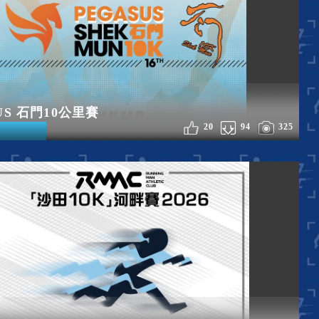
US 石門10公里賽
20
94
325