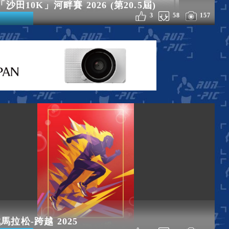
「沙田10K」河畔賽 2026 (第20.5屆)
3
58
157
馬拉松-跨越 2025