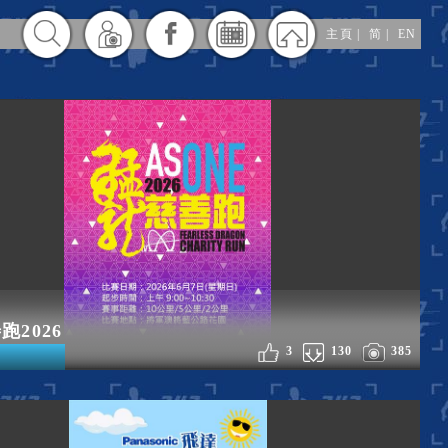
主頁
|
简
|
EN
跑2026
3
130
385