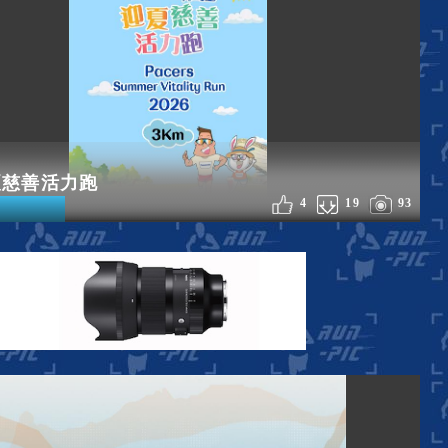
夏慈善活力跑
4
19
93