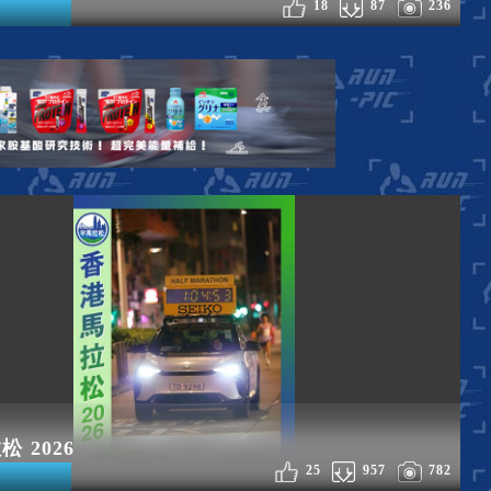
18
87
236
 2026
25
957
782