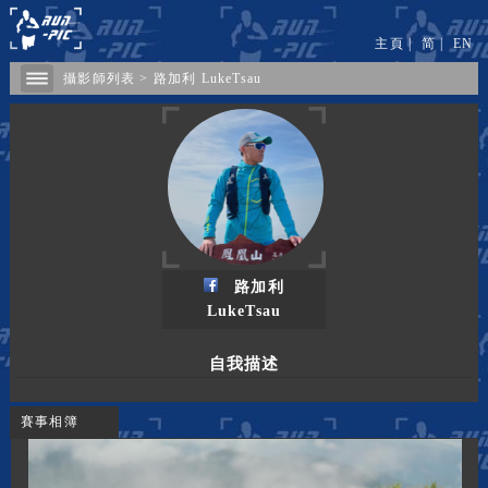
主頁
|
简
|
EN
攝影師列表
>
路加利 LukeTsau
路加利
LukeTsau
自我描述
賽事相簿