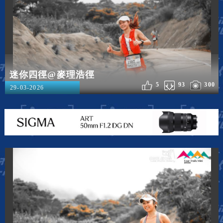
迷你四徑@麥理浩徑
5
93
300
29-03-2026