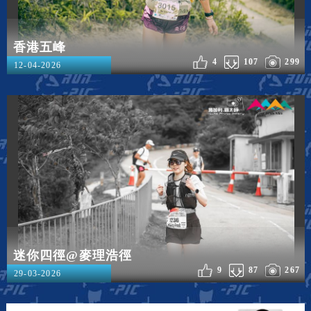
香港五峰
4
107
299
12-04-2026
迷你四徑@麥理浩徑
9
87
267
29-03-2026