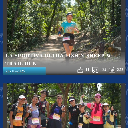
LA SPORTIVA ULTRA FISH N SHEEP 50
TRAIL RUN
11
128
252
26-10-2025