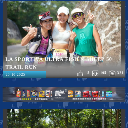
LA SPORTIVA ULTRA FISH N SHEEP 50
TRAIL RUN
15
195
321
26-10-2025