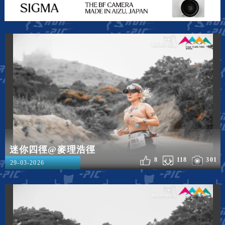
迷你四徑@麥理浩徑
8
118
301
29-03-2026