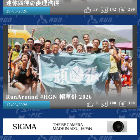
迷你四徑@麥理浩徑
19
142
299
29-03-2026
RunAround #HGN 帽草針 2026
9
188
390
17-03-2026