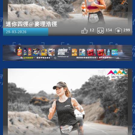
迷你四徑@麥理浩徑
12
154
299
29-03-2026