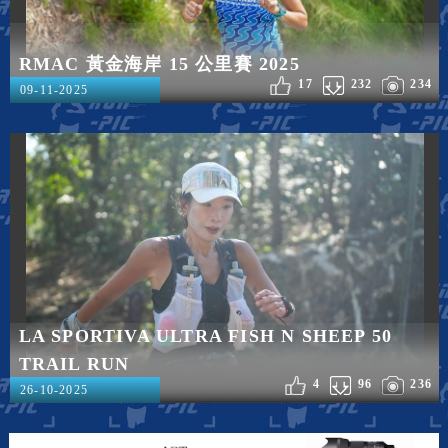
RMAC 黃金海岸 15 公里賽 2025
17
232
234
09-11-2025
LA SPORTIVA ULTRA FISH N SHEEP 50
TRAIL RUN
4
96
236
26-10-2025