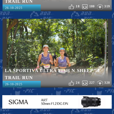
TRAIL RUN
18
180
319
26-10-2025
LA SPORTIVA ULTRA FISH N SHEEP 50
TRAIL RUN
24
227
320
26-10-2025